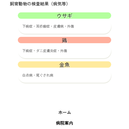
飼育動物の検査結果（病気等）
ウサギ
下痢症・耳疥癬症・皮膚病・外傷
鶏
下痢症・ダニ皮膚炎症・外傷
金魚
白点病・尾ぐされ病
ホーム
病院案内
県北地区
県央地区
鹿行地区
県南地区
県西地区