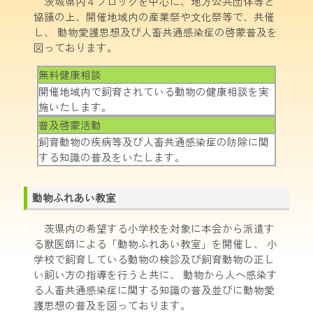
茨城県内４ブロックを中心に、地方公共団体等と
協議の上、開催地域内の産業祭や文化祭等で、共催
し、 動物愛護思想及び人畜共通感染症の啓蒙普及を
図っております。
無料健康相談
開催地域内で飼育されている動物の健康相談を実
施いたします。
普及啓蒙活動
飼育動物の疾病等及び人畜共通感染症の防除に関
する知識の普及をいたします。
動物ふれあい教室
茨県内の希望する小学校を対象に本会から派遣す
る獣医師による「動物ふれあい教室」を開催し、 小
学校で飼育している動物の検診及び飼育動物の正し
い飼い方の指導を行うと共に、 動物から人へ感染す
る人畜共通感染症に関する知識の普及並びに動物愛
護思想の普及を図っております。