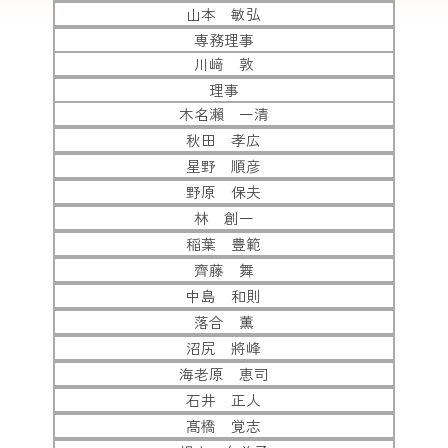
山本 敏弘
専務理事
川﨑 敦
理事
木名瀨 一清
秋田 孝広
星野 順彦
野原 保夫
林 創一
稲葉 豊範
齊藤 舞
中島 和則
落合 薫
沼尻 將峰
海老原 恵司
石井 正人
髙橋 覚志