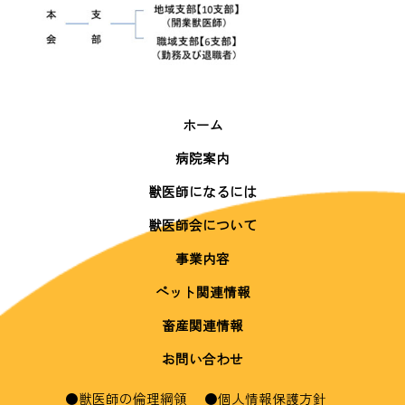
ホーム
病院案内
県北地区
県央地区
鹿行地区
県南地区
県西地区
獣医師になるには
獣医師になるには
獣医師の仕事
獣医師会について
定款／役員情報
ごあいさつ
アクセス
入会案内
事業内容
ペット関連情報
畜産関連情報
お問い合わせ
●獣医師の倫理綱領
●個人情報保護方針