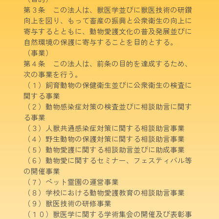
第３条 この法人は、獣医学並びに獣医技術の研鑽
向上を図り、もって畜産の振興と公衆衛生の向上に
寄与するとともに、動物愛護文化の普及発展並びに
自然環境の保護に寄与することを目的とする。
（事業）
第４条 この法人は、前条の目的を達成するため、
次の事業を行う。
（１）飼育動物の保健衛生並びに公衆衛生の検査に
関する事業
（２）動物感染症対策の検査並びに相談助言に関す
る事業
（３）人獣共通感染症対策に関する相談助言事業
（４）野生動物の保護対策に関する相談助言事業
（５）動物愛護に関する相談助言並びに助成事業
（６）動物愛に関するセミナー、フェスティバル等
の開催事業
（７）ペット霊園の運営事業
（８）学校における動物愛護教育の相談助言事業
（９）獣医技術の研修事業
（１０）獣医学に関する学術集会の開催及び表彰事